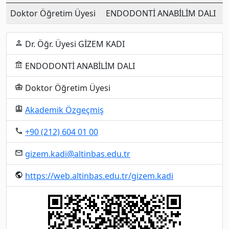
Doktor Öğretim Üyesi
ENDODONTİ ANABİLİM DALI
Dr. Öğr. Üyesi GİZEM KADI
person
ENDODONTİ ANABİLİM DALI
account_balance
Doktor Öğretim Üyesi
business_center
Akademik Özgeçmiş
assignment_ind
+90 (212) 604 01 00
local_phone
gizem.kadi@altinbas.edu.tr
email
https://web.altinbas.edu.tr/gizem.kadi
public