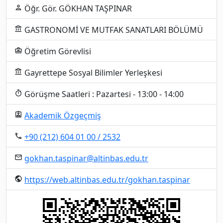
Öğr. Gör. GÖKHAN TAŞPINAR
person
GASTRONOMİ VE MUTFAK SANATLARI BÖLÜMÜ
account_balance
Öğretim Görevlisi
business_center
Gayrettepe Sosyal Bilimler Yerleşkesi
account_balance
Görüşme Saatleri : Pazartesi - 13:00 - 14:00
timer
Akademik Özgeçmiş
assignment_ind
+90 (212) 604 01 00 / 2532
local_phone
gokhan.taspinar@altinbas.edu.tr
email
https://web.altinbas.edu.tr/gokhan.taspinar
public