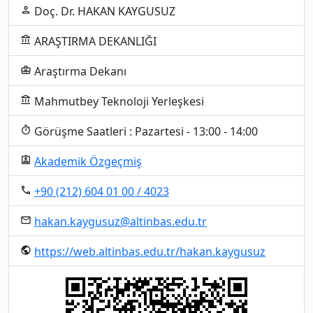
Doç. Dr. HAKAN KAYGUSUZ
person
ARAŞTIRMA DEKANLIĞI
account_balance
Araştırma Dekanı
business_center
Mahmutbey Teknoloji Yerleşkesi
account_balance
Görüşme Saatleri : Pazartesi - 13:00 - 14:00
timer
Akademik Özgeçmiş
assignment_ind
+90 (212) 604 01 00 / 4023
local_phone
hakan.kaygusuz@altinbas.edu.tr
email
https://web.altinbas.edu.tr/hakan.kaygusuz
public