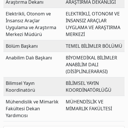
Araştırma Dekanı
ARAŞTIRMA DEKANLIĞI
Elektrikli, Otonom ve
ELEKTRİKLİ, OTONOM VE
İnsansız Araçlar
İNSANSIZ ARAÇLAR
Uygulama ve Araştırma
UYGLAMA VE ARAŞTIRMA
Merkezi Müdürü
MERKEZİ
Bölüm Başkanı
TEMEL BİLİMLER BÖLÜMÜ
Anabilim Dalı Başkanı
BİYOMEDİKAL BİLİMLER
ANABİLİM DALI
(DİSİPLİNLERARASI)
Bilimsel Yayın
BİLİMSEL YAYIN
Koordinatörü
KOORDİNATÖRLÜĞÜ
Mühendislik ve Mimarlık
MÜHENDİSLİK VE
Fakültesi Dekan
MİMARLIK FAKÜLTESİ
Yardımcısı