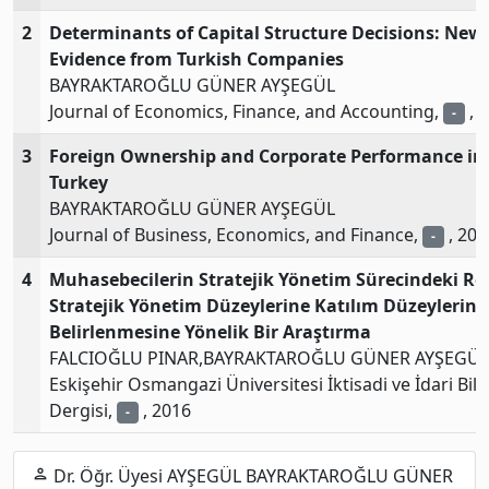
2
Determinants of Capital Structure Decisions: New
Evidence from Turkish Companies
BAYRAKTAROĞLU GÜNER AYŞEGÜL
Journal of Economics, Finance, and Accounting,
, 
-
3
Foreign Ownership and Corporate Performance in
Turkey
BAYRAKTAROĞLU GÜNER AYŞEGÜL
Journal of Business, Economics, and Finance,
, 201
-
4
Muhasebecilerin Stratejik Yönetim Sürecindeki Ro
Stratejik Yönetim Düzeylerine Katılım Düzeylerini
Belirlenmesine Yönelik Bir Araştırma
FALCIOĞLU PINAR,BAYRAKTAROĞLU GÜNER AYŞEGÜL
Eskişehir Osmangazi Üniversitesi İktisadi ve İdari Bili
Dergisi,
, 2016
-
Dr. Öğr. Üyesi AYŞEGÜL BAYRAKTAROĞLU GÜNER
person