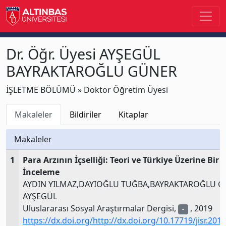
Dr. Öğr. Üyesi AYŞEGÜL
BAYRAKTAROĞLU GÜNER
İŞLETME BÖLÜMÜ » Doktor Öğretim Üyesi
Makaleler
Bildiriler
Kitaplar
Makaleler
1
Para Arzının İçselliği: Teori ve Türkiye Üzerine Bir
İnceleme
AYDIN YILMAZ,DAYIOĞLU TUĞBA,BAYRAKTAROĞLU 
AYŞEGÜL
Uluslararası Sosyal Araştırmalar Dergisi,
, 2019
-
https://dx.doi.org/http://dx.doi.org/10.17719/jisr.201