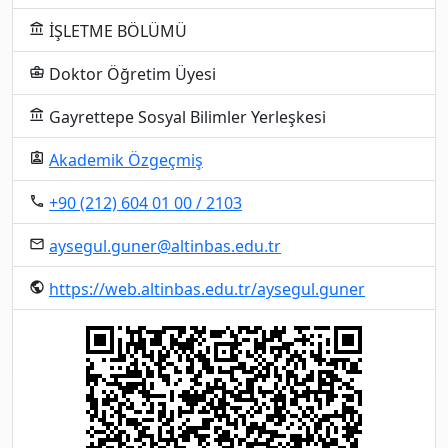
İŞLETME BÖLÜMÜ
account_balance
Doktor Öğretim Üyesi
business_center
Gayrettepe Sosyal Bilimler Yerleşkesi
account_balance
Akademik Özgeçmiş
assignment_ind
+90 (212) 604 01 00 / 2103
local_phone
aysegul.guner@altinbas.edu.tr
email
https://web.altinbas.edu.tr/aysegul.guner
public