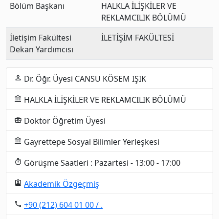
Bölüm Başkanı
HALKLA İLİŞKİLER VE
REKLAMCILIK BÖLÜMÜ
İletişim Fakültesi
İLETİŞİM FAKÜLTESİ
Dekan Yardımcısı
Dr. Öğr. Üyesi CANSU KÖSEM IŞIK
person
HALKLA İLİŞKİLER VE REKLAMCILIK BÖLÜMÜ
account_balance
Doktor Öğretim Üyesi
business_center
Gayrettepe Sosyal Bilimler Yerleşkesi
account_balance
Görüşme Saatleri : Pazartesi - 13:00 - 17:00
timer
Akademik Özgeçmiş
assignment_ind
+90 (212) 604 01 00 / .
local_phone