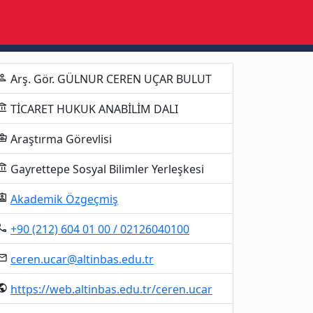
Arş. Gör. GÜLNUR CEREN UÇAR BULUT
erson
TİCARET HUKUK ANABİLİM DALI
unt_balance
Araştırma Görevlisi
ness_center
Gayrettepe Sosyal Bilimler Yerleşkesi
unt_balance
Akademik Özgeçmiş
gnment_ind
+90 (212) 604 01 00 / 02126040100
al_phone
ceren.ucar@altinbas.edu.tr
mail
https://web.altinbas.edu.tr/ceren.ucar
ublic