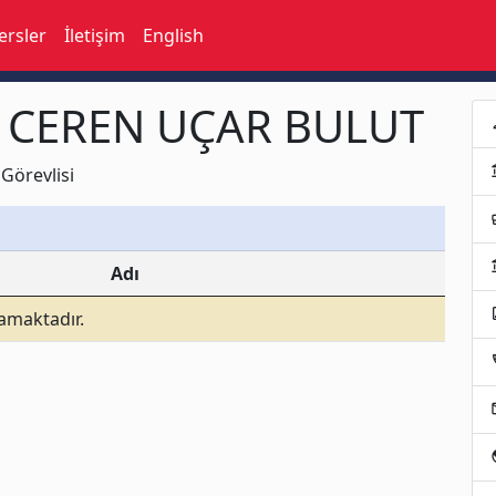
ersler
İletişim
English
R CEREN UÇAR BULUT
p
acco
Görevlisi
busi
acco
Adı
assi
mamaktadır.
loc
e
p