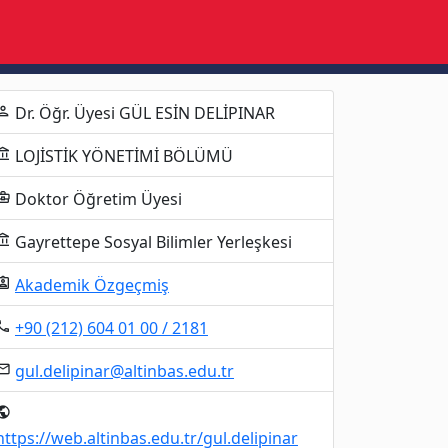
Dr. Öğr. Üyesi GÜL ESİN DELİPINAR
erson
LOJİSTİK YÖNETİMİ BÖLÜMÜ
unt_balance
Doktor Öğretim Üyesi
ness_center
Gayrettepe Sosyal Bilimler Yerleşkesi
unt_balance
Akademik Özgeçmiş
gnment_ind
+90 (212) 604 01 00 / 2181
al_phone
gul.delipinar@altinbas.edu.tr
mail
ublic
https://web.altinbas.edu.tr/gul.delipinar