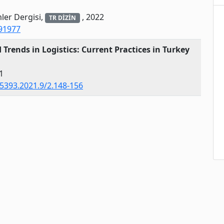
ler Dergisi,
, 2022
TR DİZİN
891977
ends in Logistics: Current Practices in Turkey
1
5393.2021.9/2.148-156