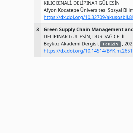
KILIÇ BİNALİ, DELİPINAR GÜL ESİN
Afyon Kocatepe Üniversitesi Sosyal Bilim
https://dx.doi.org/10.32709/akusosbil.
3
Green Supply Chain Management and Tr
DELİPINAR GÜL ESİN, DURDAĞ CELİL
Beykoz Akademi Dergisi,
, 202
TR DİZİN
https://dx.doi.org/10.14514/BYK.m.2651