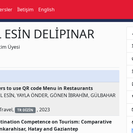
ersler
İletişim
English
ÜL ESİN DELİPINAR
p
acco
im Üyesi
busi
acco
assi
rs to use QR code Menu in Restaurants
GÜL ESİN, YAYLA ÖNDER, GÖNEN İBRAHİM, GÜLBAHAR
loc
Travel,
, 2023
e
TR DİZİN
estination Competence on Tourism: Comparative
p
onkarahisar, Hatay and Gaziantep