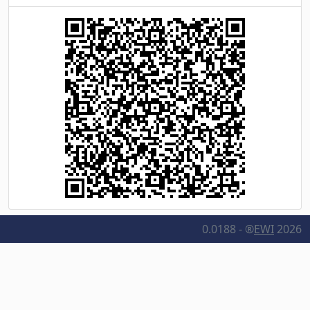
0.0188 - ®
EWI
2026