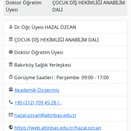
Doktor Öğretim
ÇOCUK DİŞ HEKİMLİĞİ ANABİLİM
Üyesi
DALI
Dr. Öğr. Üyesi HAZAL ÖZCAN
person
ÇOCUK DİŞ HEKİMLİĞİ ANABİLİM DALI
account_balance
Doktor Öğretim Üyesi
business_center
Bakırköy Sağlık Yerleşkesi
account_balance
Görüşme Saatleri : Perşembe- 09:00 - 17:00
timer
Akademik Özgeçmiş
assignment_ind
+90 (212) 709 45 28​ / .
local_phone
hazal.ozcan@altinbas.edu.tr
email
https://web.altinbas.edu.tr/hazal.ozcan
public