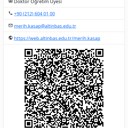
Doktor Öğretim Üyesi
business_center
+90 (212) 604 01 00
local_phone
merih.kasap@altinbas.edu.tr
email
https://web.altinbas.edu.tr/merih.kasap
public