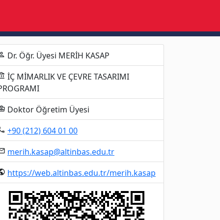
Dr. Öğr. Üyesi MERİH KASAP
erson
İÇ MİMARLIK VE ÇEVRE TASARIMI
unt_balance
PROGRAMI
Doktor Öğretim Üyesi
ness_center
+90 (212) 604 01 00
al_phone
merih.kasap@altinbas.edu.tr
mail
https://web.altinbas.edu.tr/merih.kasap
ublic