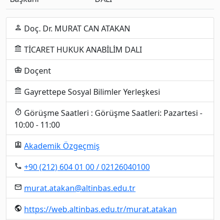
Doç. Dr. MURAT CAN ATAKAN
person
TİCARET HUKUK ANABİLİM DALI
account_balance
Doçent
business_center
Gayrettepe Sosyal Bilimler Yerleşkesi
account_balance
Görüşme Saatleri : Görüşme Saatleri: Pazartesi -
timer
10:00 - 11:00
Akademik Özgeçmiş
assignment_ind
+90 (212) 604 01 00 / 02126040100
local_phone
murat.atakan@altinbas.edu.tr
email
https://web.altinbas.edu.tr/murat.atakan
public