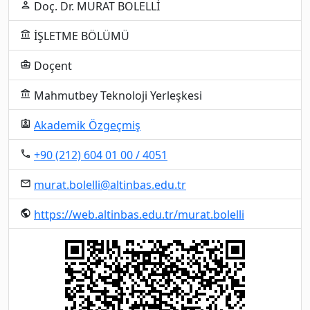
Doç. Dr. MURAT BOLELLİ
person
İŞLETME BÖLÜMÜ
account_balance
Doçent
business_center
Mahmutbey Teknoloji Yerleşkesi
account_balance
Akademik Özgeçmiş
assignment_ind
+90 (212) 604 01 00 / 4051
local_phone
murat.bolelli@altinbas.edu.tr
email
https://web.altinbas.edu.tr/murat.bolelli
public