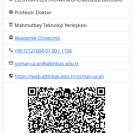
Profesör Doktor
business_center
Mahmutbey Teknoloji Yerleşkesi
account_balance
Akademik Özgeçmiş
assignment_ind
+90 (212) 604 01 00 / 1106
local_phone
osman.ucan@altinbas.edu.tr
email
https://web.altinbas.edu.tr/osman.ucan
public