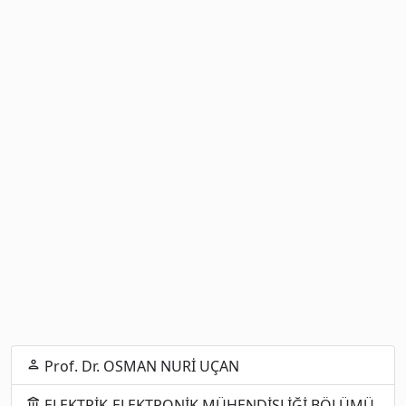
Prof. Dr. OSMAN NURİ UÇAN
person
ELEKTRİK-ELEKTRONİK MÜHENDİSLİĞİ BÖLÜMÜ
account_balance