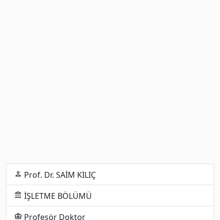
Prof. Dr. SAİM KILIÇ
person
İŞLETME BÖLÜMÜ
account_balance
Profesör Doktor
business_center