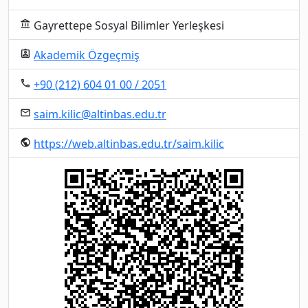
Gayrettepe Sosyal Bilimler Yerleşkesi
account_balance
Akademik Özgeçmiş
assignment_ind
+90 (212) 604 01 00 / 2051
local_phone
saim.kilic@altinbas.edu.tr
email
https://web.altinbas.edu.tr/saim.kilic
public