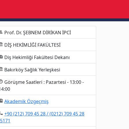
Prof. Dr. ŞEBNEM DİRİKAN İPCİ
erson
DİŞ HEKİMLİĞİ FAKÜLTESİ
unt_balance
Diş Hekimliği Fakültesi Dekanı
ness_center
Bakırköy Sağlık Yerleşkesi
unt_balance
Görüşme Saatleri : Pazartesi - 13:00 -
imer
14:00
Akademik Özgeçmiş
gnment_ind
+90 (212) 709 45 28​ / (0212) 709 45 28
al_phone
-5171