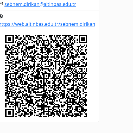
sebnem.dirikan@altinbas.edu.tr
mail
ublic
https://web.altinbas.edu.tr/sebnem.dirikan