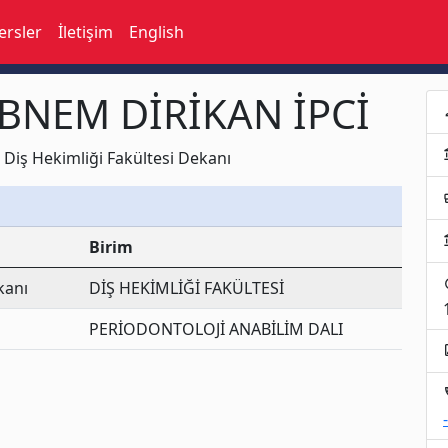
ersler
İletişim
English
ŞEBNEM DİRİKAN İPCİ
p
acco
Diş Hekimliği Fakültesi Dekanı
busi
acco
Birim
t
kanı
DİŞ HEKİMLİĞİ FAKÜLTESİ
PERİODONTOLOJİ ANABİLİM DALI
assi
loc