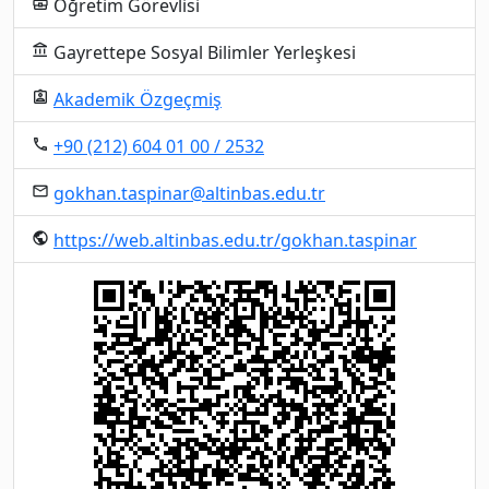
Öğretim Görevlisi
business_center
Gayrettepe Sosyal Bilimler Yerleşkesi
account_balance
Akademik Özgeçmiş
assignment_ind
+90 (212) 604 01 00 / 2532
local_phone
gokhan.taspinar@altinbas.edu.tr
email
https://web.altinbas.edu.tr/gokhan.taspinar
public