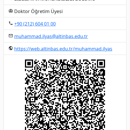
Doktor Öğretim Üyesi
business_center
+90 (212) 604 01 00
local_phone
muhammad.ilyas@altinbas.edu.tr
email
https://web.altinbas.edu.tr/muhammad.ilyas
public