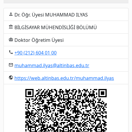
Dr. Öğr. Üyesi MUHAMMAD ILYAS
person
BİLGİSAYAR MÜHENDİSLİĞİ BÖLÜMÜ
account_balance
Doktor Öğretim Üyesi
business_center
+90 (212) 604 01 00
local_phone
muhammad.ilyas@altinbas.edu.tr
email
https://web.altinbas.edu.tr/muhammad.ilyas
public