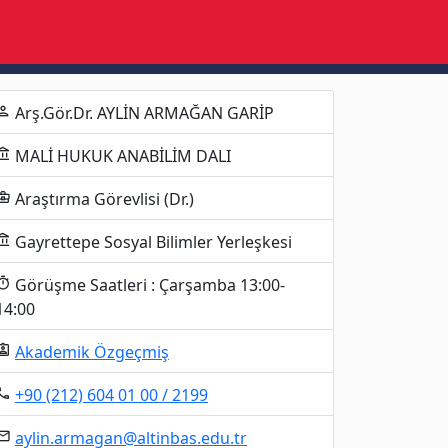
Arş.Gör.Dr. AYLİN ARMAĞAN GARİP
erson
MALİ HUKUK ANABİLİM DALI
unt_balance
Araştırma Görevlisi (Dr.)
ness_center
Gayrettepe Sosyal Bilimler Yerleşkesi
unt_balance
Görüşme Saatleri : Çarşamba 13:00-
imer
14:00
Akademik Özgeçmiş
gnment_ind
+90 (212) 604 01 00 / 2199
al_phone
aylin.armagan@altinbas.edu.tr
mail