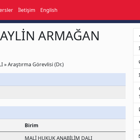
ersler
İletişim
English
r. AYLİN ARMAĞAN
p
acco
busi
 Araştırma Görevlisi (Dr.)
acco
t
assi
loc
Birim
e
MALİ HUKUK ANABİLİM DALI