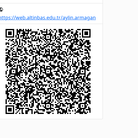
ublic
https://web.altinbas.edu.tr/aylin.armagan