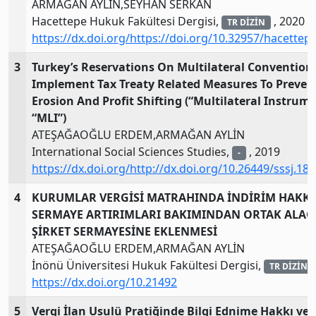
ARMAĞAN AYLİN,SEYHAN SERKAN
Hacettepe Hukuk Fakültesi Dergisi,
, 2020
TR DİZİN
https://dx.doi.org/https://doi.org/10.32957/hacette
3
Turkey’s Reservations On Multilateral Convention
Implement Tax Treaty Related Measures To Preven
Erosion And Profit Shifting (“Multilateral Instrum
“MLI”)
ATEŞAĞAOĞLU ERDEM,ARMAĞAN AYLİN
International Social Sciences Studies,
, 2019
-
https://dx.doi.org/http://dx.doi.org/10.26449/sssj.18
4
KURUMLAR VERGİSİ MATRAHINDA İNDİRİM HAKKI
SERMAYE ARTIRIMLARI BAKIMINDAN ORTAK ALAC
ŞİRKET SERMAYESİNE EKLENMESİ
ATEŞAĞAOĞLU ERDEM,ARMAĞAN AYLİN
İnönü Üniversitesi Hukuk Fakültesi Dergisi,
TR DİZİN
https://dx.doi.org/10.21492
5
Vergi İlan Usulü Pratiğinde Bilgi Ednime Hakkı ve 