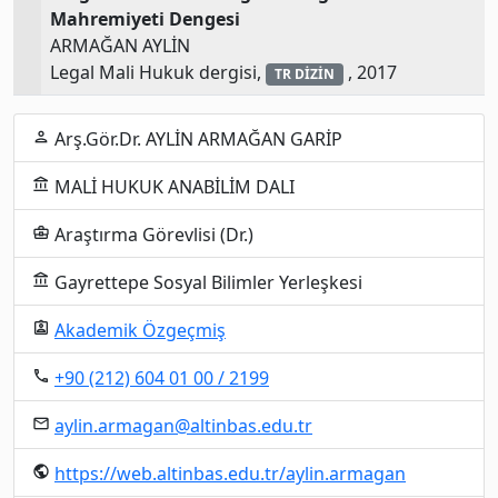
Mahremiyeti Dengesi
ARMAĞAN AYLİN
Legal Mali Hukuk dergisi,
, 2017
TR DİZİN
Arş.Gör.Dr. AYLİN ARMAĞAN GARİP
person
MALİ HUKUK ANABİLİM DALI
account_balance
Araştırma Görevlisi (Dr.)
business_center
Gayrettepe Sosyal Bilimler Yerleşkesi
account_balance
Akademik Özgeçmiş
assignment_ind
+90 (212) 604 01 00 / 2199
local_phone
aylin.armagan@altinbas.edu.tr
email
https://web.altinbas.edu.tr/aylin.armagan
public