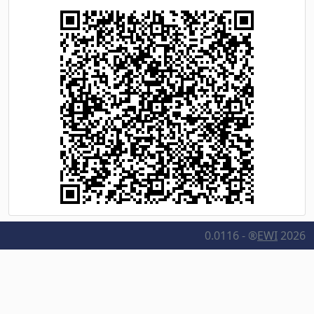
0.0116 - ®
EWI
2026