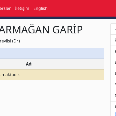
ersler
İletişim
English
İN ARMAĞAN GARİP
p
acco
lisi (Dr.)
busi
acco
Adı
assi
mamaktadır.
loc
e
p