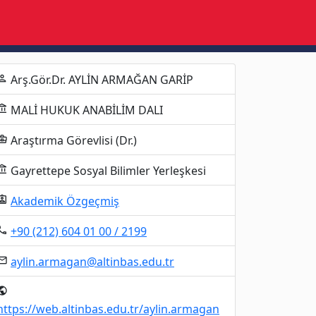
Arş.Gör.Dr. AYLİN ARMAĞAN GARİP
erson
MALİ HUKUK ANABİLİM DALI
unt_balance
Araştırma Görevlisi (Dr.)
ness_center
Gayrettepe Sosyal Bilimler Yerleşkesi
unt_balance
Akademik Özgeçmiş
gnment_ind
+90 (212) 604 01 00 / 2199
al_phone
aylin.armagan@altinbas.edu.tr
mail
ublic
https://web.altinbas.edu.tr/aylin.armagan